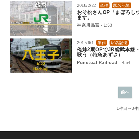
2018/2/22
単作
駅名記憶
おそ松さんOP「まぼろし
ます。
神奈川品宮
- 1:53
2017/6/1
単作
駅名記憶
俺妹2期OPでJR総武本
歌う（特急あずさ）
Punctual Railroad
- 4:54
前へ
1件目～8件目