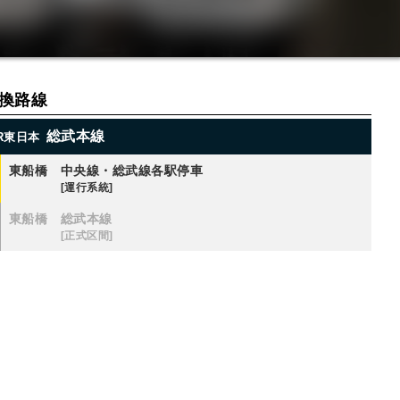
換路線
総武本線
R東日本
東船橋
中央線・総武線各駅停車
[運行系統]
東船橋
総武本線
[正式区間]