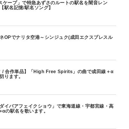
ドエスケープ」で特急あずさのルートの駅名を闇音レン
【駅名記憶/駅名ソング】
ネOPでナリタ空港～シンジュク(成田エクスプレスル
ク / 合作単品】「High Free Spirits」の曲で成田線＋α
切ります。
ダイバアフェイクショウ」で東海道線・宇都宮線・高
+αの駅名を歌います。