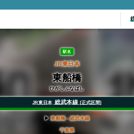
駅名
JR東日本
東船橋
ひがしふなばし
総武本線
JR東日本
[正式区間]
▶
東船橋
-
総武本線
千葉県