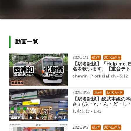
動画一覧
2026/1/1
単作
駅名記憶
【駅名記憶】「Help me
名を歌います。【重音テト
chewin_P official ch
- 5:12
2025/8/23
単作
駅名記憶
【駅名記憶】総武本線の本
さ」(ふ・れ・ん・ど・し・
しむしむ
- 1:42
2023/9/2
単作
駅名記憶