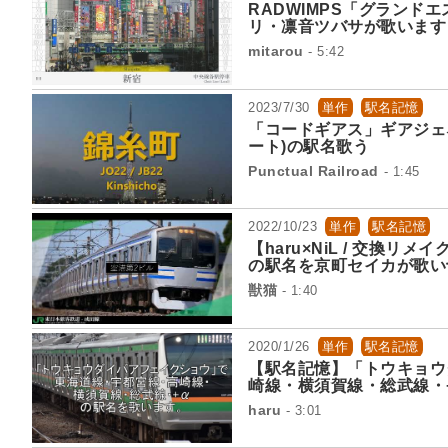
RADWIMPS「グラン
リ・凛音ツバサが歌います
mitarou
- 5:42
2023/7/30
単作
駅名記憶
「コードギアス」ギアジェ
ート)の駅名歌う
Punctual Railroad
- 1:45
2022/10/23
単作
駅名記憶
【haru×NiL / 交換リメイ
の駅名を京町セイカが歌い
獣猫
- 1:40
2020/1/26
単作
駅名記憶
【駅名記憶】「トウキョウ
崎線・横須賀線・総武線・
haru
- 3:01