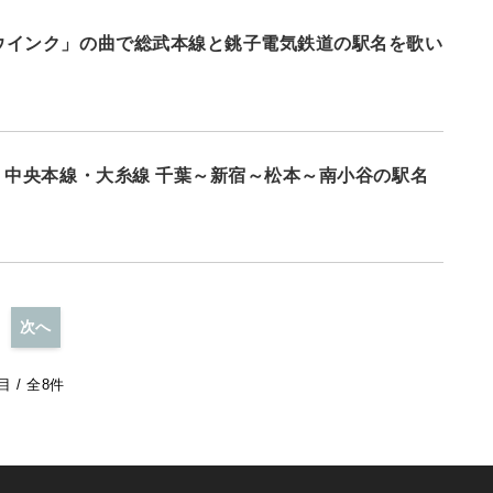
ウインク」の曲で総武本線と銚子電気鉄道の駅名を歌い
線・中央本線・大糸線 千葉～新宿～松本～南小谷の駅名
次へ
 / 全8件