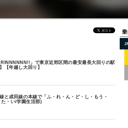
乗
J
, ERINNNNNN!!」で東京近郊区間の最安最長大回りの駅
】【年越し大回り】
線と成田線の本線で「ふ・れ・ん・ど・し・もう・
た・い/学園生活部)