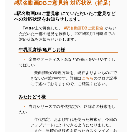
#駅名動画DBご意見箱 対応状況（補足）
#駅名動画DBご意見箱 にていただいたご意見など
への対応状況をお知らせします。
Twitter上で募集した、
#駅名動画DBご意見箱
からい
ただいた一部の意見を抜粋し、2021年9月1日時点での
対応状況をお知らせいたします。
牛乳豆腐様/亀戸しお様
楽曲やアーティスト名などの修正をやりやすくし
てほしい
楽曲情報の管理方法を、現在よりよいものにで
きないか検討中です。詳細は
こちら
のブログ記事
にて述べておりますので、ご確認ください。
みたけどう様
当時シリーズでの年代指定や、路線名の検索をし
たい
年代指定、および年代を使った検索が、今回の
アップデートによりできるようになりました。
また、当時の路線名を使ったカスタマイズ、お