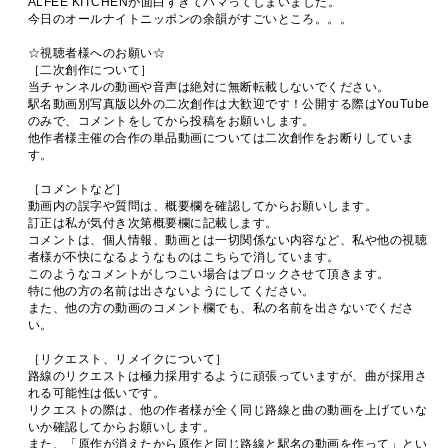
ALFEE KITCHENが面白すぎてハマってしまいました。
今日のオールナイトニッポンの余韻がすごいところ。。。
☆視聴者様へのお願い☆
［二次創作について］
当チャンネルの動画や音声は絶対に無断転載しないでください。
駅名動画別写真版以外の二次創作は大歓迎です！公開する際はYouTube
のみで、コメントをしてから投稿をお願いします。
他作者様主催の合作の単品動画については二次創作をお断りしていま
す。
［コメントなど］
動画内の誤字や質問は、概要欄を確認してからお願いします。
訂正は私が気付き次第概要欄に記載します。
コメントは、個人情報、動画とは一切関係ない内容など、私や他の視聴
者様が不快になるようなものはこちらで消しています。
このようなコメントがしつこい場合はブロックさせて頂きます。
特に他の方の名前は出さないようにしてください。
また、他の方の動画のコメント欄でも、私の名前を出さないでくださ
い。
［リクエスト、リメイクについて］
路線のリクエストは極力採用するように頑張っていますが、曲が採用さ
れる可能性は低いです。
リクエストの際は、他の作者様が全く同じ路線と曲の動画を上げていな
いか確認してからお願いします。
また、「原作が消えたから原作と同じ路線と駅名の動画を作って」とい