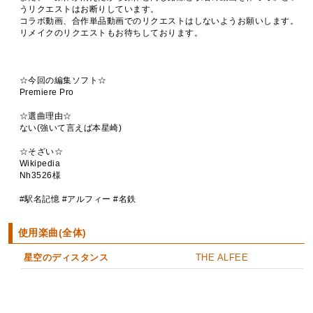
うリクエストはお断りしています。
コラボ動画、合作単品動画でのリクエストはしないようお願いします。
リメイクのリクエストもお待ちしております。
☆今回の編集ソフト☆
Premiere Pro
☆選曲理由☆
ない(強いて言えば本星崎)
☆そざい☆
Wikipedia
Nh3526様
#駅名記憶 #アルフィー #名鉄
使用楽曲(全体)
星空のディスタンス
THE ALFEE