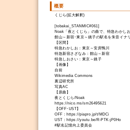
概要
くじら(拡大解釈)
[tobakai_STANMIC#061]
Noak「夜とくじら」の曲で、特急わかし
館山～新宿･東京～銚子の駅名を朱音イナ
【区間】
特急わかしお：東京～安房鴨川
特急新宿さざなみ：館山～新宿
特急しおさい：東京～銚子
【画像】
自前
Wikimedia Commons
裏辺研究所
写真AC
【原曲】
夜とくじら/Noak
https://nico.ms/sm26495621
【OFF･UST】
OFF：https://piapro.jp/t/MDCi
UST：https://youtu.be/R-PTK-jP0Ho
#駅名記憶向上委員会