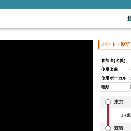
パート・駅詳
参加者(名義)
使用楽曲
使用ボーカル
種類
東京
JR
蘇我