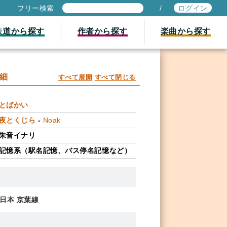
フリー検索
/
ログイン
鉄道から探す
作者から探す
楽曲から探す
細
すべて展開
すべて閉じる
とばかい
夜とくじら
-
Noak
朱音イナリ
記憶系（駅名記憶、バス停名記憶など）
東日本 京葉線