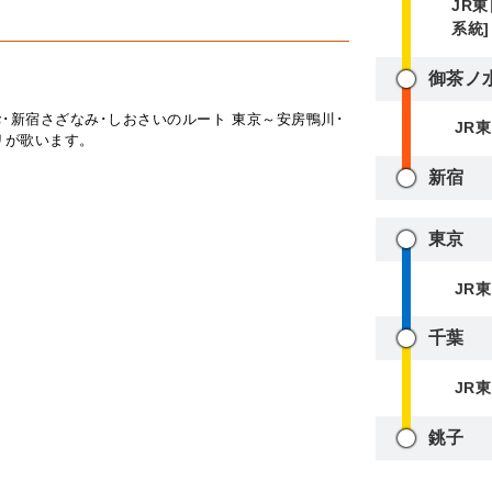
JR
系統]
御茶ノ
お･新宿さざなみ･しおさいのルート 東京～安房鴨川･
JR
リが歌います。
新宿
東京
JR
千葉
JR
銚子