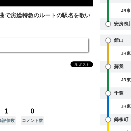
JR
曲で房総特急のルートの駅名を歌い
安房鴨
館山
JR
蘇我
JR
千葉
JR
1
0
錦糸町
高評価数
コメント数