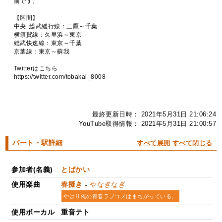
前です。
【区間】
中央･総武緩行線：三鷹～千葉
横須賀線：久里浜～東京
総武快速線：東京～千葉
京葉線：東京～蘇我
Twitterはこちら
https://twitter.com/tobakai_8008
最終更新日時： 2021年5月31日 21:06:24
YouTube取得情報： 2021年5月31日 21:00:57
パート・駅詳細
すべて展開
すべて閉じる
参加者(名義)
とばかい
使用楽曲
春擬き
-
やなぎなぎ
やはり俺の青春ラブコメはまちがっている。
使用ボーカル
重音テト