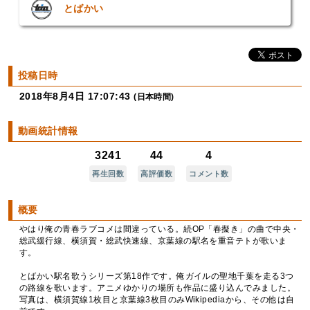
とばかい
投稿日時
2018年8月4日 17:07:43
(日本時間)
動画統計情報
3241
44
4
再生回数
高評価数
コメント数
概要
やはり俺の青春ラブコメは間違っている。続OP「春擬き」の曲で中央・
総武緩行線、横須賀・総武快速線、京葉線の駅名を重音テトが歌いま
す。
とばかい駅名歌うシリーズ第18作です。俺ガイルの聖地千葉を走る3つ
の路線を歌います。アニメゆかりの場所も作品に盛り込んでみました。
写真は、横須賀線1枚目と京葉線3枚目のみWikipediaから、その他は自